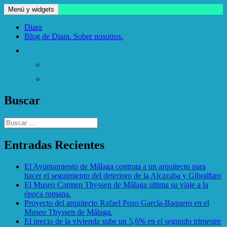
Saltar
Menú y widgets
blog.diara
El blog de Diara
al
contenido
Diara
Blog de Diara. Sobre nosotros.
Buscar
Buscar:
Entradas Recientes
El Ayuntamiento de Málaga contrata a un arquitecto para
hacer el seguimiento del deterioro de la Alcazaba y Gibralfaro
El Museo Carmen Thyssen de Málaga ultima su viaje a la
época romana.
Proyecto del arquitecto Rafael Pozo García-Baquero en el
Museo Thyssen de Málaga.
El precio de la vivienda sube un 5,6% en el segundo trimestre