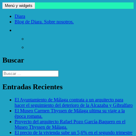
Saltar
Menú y widgets
blog.diara
El blog de Diara
al
contenido
Diara
Blog de Diara. Sobre nosotros.
Buscar
Buscar:
Entradas Recientes
El Ayuntamiento de Málaga contrata a un arquitecto para
hacer el seguimiento del deterioro de la Alcazaba y Gibralfaro
El Museo Carmen Thyssen de Málaga ultima su viaje a la
época romana.
Proyecto del arquitecto Rafael Pozo García-Baquero en el
Museo Thyssen de Málaga.
El precio de la vivienda sube un 5,6% en el segundo trimestre